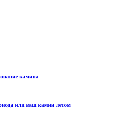
зование камина
ериода или ваш камин летом