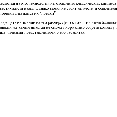
смотря на это, технология изготовления классических каминов,
 двести-триста назад. Однако время не стоит на месте, и совре
торыми славились их “предки”.
бращать внимание на его размер. Дело в том, что очень большой
нький же камин никогда не сможет нормально согреть комнату.
уясь личными представлениями о его габаритах.