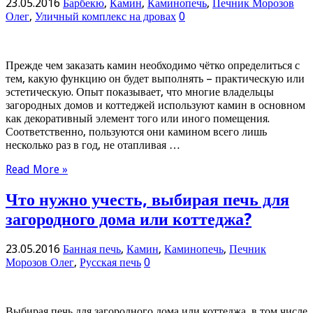
23.05.2016
Барбекю
,
Камин
,
Каминопечь
,
Печник Морозов
Олег
,
Уличный комплекс на дровах
0
Прежде чем заказать камин необходимо чётко определиться с
тем, какую функцию он будет выполнять – практическую или
эстетическую. Опыт показывает, что многие владельцы
загородных домов и коттеджей используют камин в основном
как декоративный элемент того или иного помещения.
Соответственно, пользуются они камином всего лишь
несколько раз в год, не отапливая …
Read More »
Что нужно учесть, выбирая печь для
загородного дома или коттеджа?
23.05.2016
Банная печь
,
Камин
,
Каминопечь
,
Печник
Морозов Олег
,
Русская печь
0
Выбирая печь для загородного дома или коттеджа, в том числе